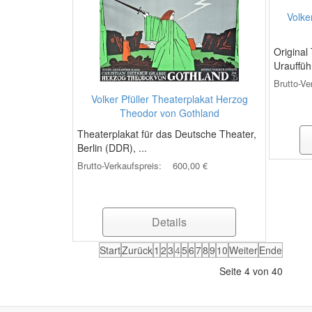
Volke
Original
Urauffüh
Brutto-Ve
Volker Pfüller Theaterplakat Herzog
Theodor von Gothland
Theaterplakat für das Deutsche Theater,
Berlin (DDR), ...
Brutto-Verkaufspreis:
600,00 €
Details
Start
Zurück
1
2
3
4
5
6
7
8
9
10
Weiter
Ende
Seite 4 von 40