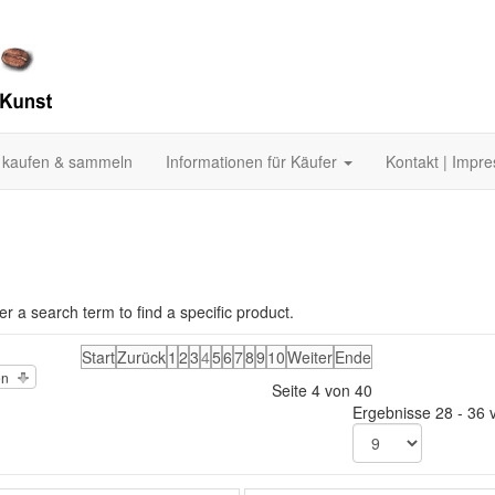
 kaufen & sammeln
Informationen für Käufer
Kontakt | Impr
er a search term to find a specific product.
Start
Zurück
1
2
3
4
5
6
7
8
9
10
Weiter
Ende
en
Seite 4 von 40
Ergebnisse 28 - 36 