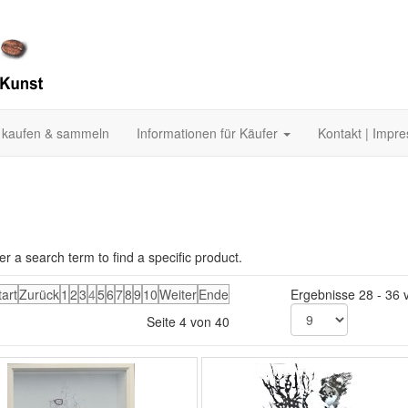
 kaufen & sammeln
Informationen für Käufer
Kontakt | Impr
er a search term to find a specific product.
tart
Zurück
1
2
3
4
5
6
7
8
9
10
Weiter
Ende
Ergebnisse 28 - 36 
Seite 4 von 40