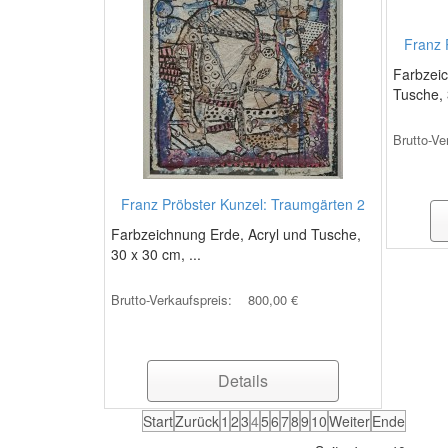
Franz 
Farbzeic
Tusche, 
Brutto-Ve
Franz Pröbster Kunzel: Traumgärten 2
Farbzeichnung Erde, Acryl und Tusche,
30 x 30 cm, ...
Brutto-Verkaufspreis:
800,00 €
Details
Start
Zurück
1
2
3
4
5
6
7
8
9
10
Weiter
Ende