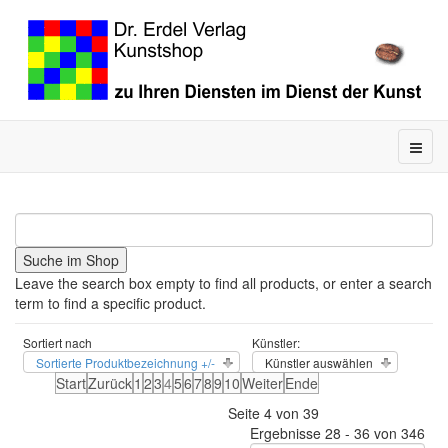
Leave the search box empty to find all products, or enter a search
term to find a specific product.
Sortiert nach
Künstler:
Sortierte Produktbezeichnung +/-
Künstler auswählen
Start
Zurück
1
2
3
4
5
6
7
8
9
10
Weiter
Ende
Seite 4 von 39
Ergebnisse 28 - 36 von 346