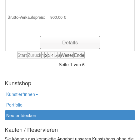
Brutto-Verkaufspreis:
900,00 €
Details
Start
Zurück
1
2
3
4
5
6
Weiter
Ende
Seite 1 von 6
Kunstshop
Künstler*innen
Portfolio
Neu entdecken
Kaufen / Reservieren
Sie können das komplette Angebot unseres Kunstshops ohne die