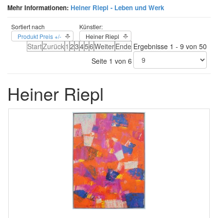
Mehr Informationen:
Heiner Riepl - Leben und Werk
Sortiert nach
Künstler:
Produkt Preis +/-
Heiner Riepl
Start
Zurück
1
2
3
4
5
6
Weiter
Ende
Ergebnisse 1 - 9 von 50
Seite 1 von 6
Heiner Riepl