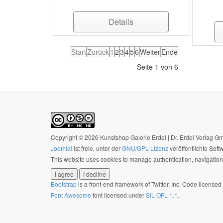
Details
Start
Zurück
1
2
3
4
5
6
Weiter
Ende
Seite 1 von 6
Copyright © 2026 Kunstshop Galerie Erdel | Dr. Erdel Verlag 
Joomla!
ist freie, unter der
GNU/GPL-Lizenz
veröffentlichte Soft
This website uses cookies to manage authentication, navigation,
I agree
I decline
Bootstrap
is a front-end framework of Twitter, Inc. Code license
Font Awesome
font licensed under
SIL OFL 1.1
.