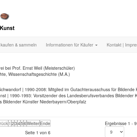
 kaufen & sammeln
Informationen für Käufer
Kontakt | Impr
 bei Prof. Ernst Weil (Meisterschüler)
hte, Wissenschaftsgeschichte (M.A.)
Schwandorf | 1990-2008: Mitglied im Gutachterausschuss für Bildende 
unst | 1990-1993: Vorsitzender des Landesberufsverbandes Bildender K
s Bildender Künstler Niederbayern/Oberpfalz
rück
1
2
3
4
5
6
Weiter
Ende
Ergebnisse 1 - 9
Seite 1 von 6