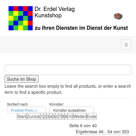
Leave the search box empty to find all products, or enter a search
term to find a specific product.
Sortiert nach
Künstler:
Produkt Preis +/-
Künstler auswählen
Start
Zurück
1
2
3
4
5
6
7
8
9
10
Weiter
Ende
Seite 6 von 40
Ergebnisse 46 - 54 von 353