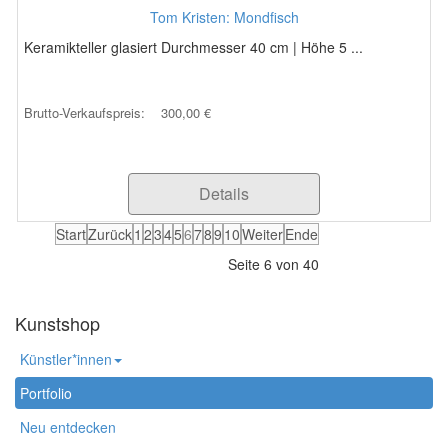
Tom Kristen: Mondfisch
Keramikteller glasiert Durchmesser 40 cm | Höhe 5 ...
Brutto-Verkaufspreis:
300,00 €
Details
Start
Zurück
1
2
3
4
5
6
7
8
9
10
Weiter
Ende
Seite 6 von 40
Kunstshop
Künstler*innen
Portfolio
Neu entdecken