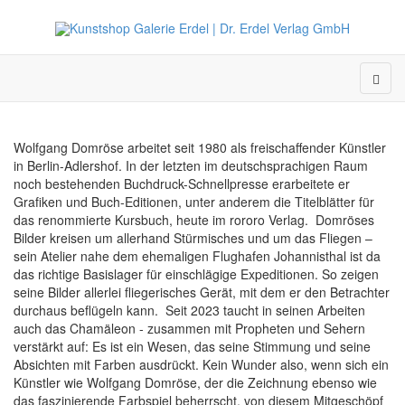
Wolfgang Domröse arbeitet seit 1980 als freischaffender Künstler
in Berlin-Adlershof. In der letzten im deutschsprachigen Raum
noch bestehenden Buchdruck-Schnellpresse erarbeitete er
Grafiken und Buch-Editionen, unter anderem die Titelblätter für
das renommierte Kursbuch, heute im rororo Verlag. Domröses
Bilder kreisen um allerhand Stürmisches und um das Fliegen –
sein Atelier nahe dem ehemaligen Flughafen Johannisthal ist da
das richtige Basislager für einschlägige Expeditionen. So zeigen
seine Bilder allerlei fliegerisches Gerät, mit dem er den Betrachter
durchaus beflügeln kann. Seit 2023 taucht in seinen Arbeiten
auch das Chamäleon - zusammen mit Propheten und Sehern
verstärkt auf: Es ist ein Wesen, das seine Stimmung und seine
Absichten mit Farben ausdrückt. Kein Wunder also, wenn sich ein
Künstler wie Wolfgang Domröse, der die Zeichnung ebenso wie
das faszinierende Farbspiel beherrscht, von diesem Mitgeschöpf