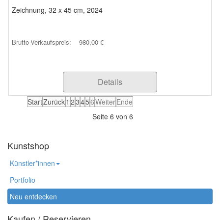
Zeichnung, 32 x 45 cm, 2024
Brutto-Verkaufspreis:
980,00 €
Details
Start
Zurück
1
2
3
4
5
6
Weiter
Ende
Seite 6 von 6
Kunstshop
Künstler*innen
Portfolio
Neu entdecken
Kaufen / Reservieren