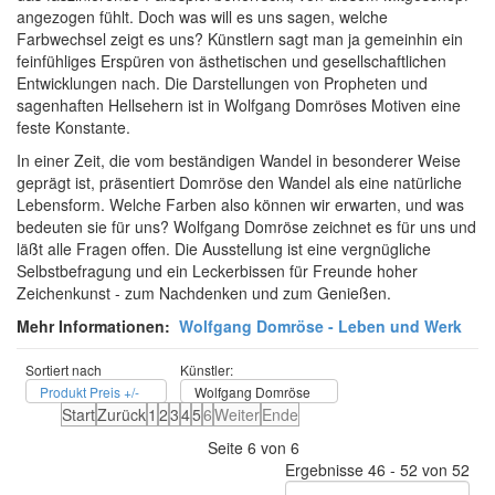
angezogen fühlt. Doch was will es uns sagen, welche
Farbwechsel zeigt es uns? Künstlern sagt man ja gemeinhin ein
feinfühliges Erspüren von ästhetischen und gesellschaftlichen
Entwicklungen nach. Die Darstellungen von Propheten und
sagenhaften Hellsehern ist in Wolfgang Domröses Motiven eine
feste Konstante.
In einer Zeit, die vom beständigen Wandel in besonderer Weise
geprägt ist, präsentiert Domröse den Wandel als eine natürliche
Lebensform. Welche Farben also können wir erwarten, und was
bedeuten sie für uns? Wolfgang Domröse zeichnet es für uns und
läßt alle Fragen offen. Die Ausstellung ist eine vergnügliche
Selbstbefragung und ein Leckerbissen für Freunde hoher
Zeichenkunst - zum Nachdenken und zum Genießen.
Mehr Informationen:
Wolfgang Domröse - Leben und Werk
Sortiert nach
Künstler:
Produkt Preis +/-
Wolfgang Domröse
Start
Zurück
1
2
3
4
5
6
Weiter
Ende
Seite 6 von 6
Ergebnisse 46 - 52 von 52