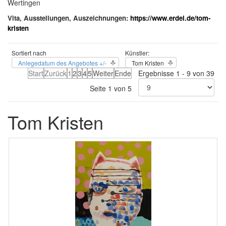
Wertingen
Vita, Ausstellungen, Auszeichnungen:
https://www.erdel.de/tom-
kristen
Sortiert nach
Künstler:
Anlegedatum des Angebotes +/-
Tom Kristen
Start
Zurück
1
2
3
4
5
Weiter
Ende
Ergebnisse 1 - 9 von 39
Seite 1 von 5
Tom Kristen