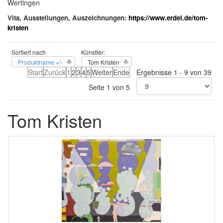
Wertingen
Vita, Ausstellungen, Auszeichnungen:
https://www.erdel.de/tom-
kristen
Sortiert nach
Künstler:
Produktname +/-
Tom Kristen
Start
Zurück
1
2
3
4
5
Weiter
Ende
Ergebnisse 1 - 9 von 39
Seite 1 von 5
Tom Kristen