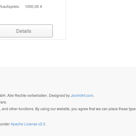
rkaufspreis:
1000,00 €
Details
GmbH. Alle Rechte vorbehalten. Designed by
JoomlArt.com
.
ware.
 and other functions. By using our website, you agree that we can place these type
d under
Apache License v2.0
.