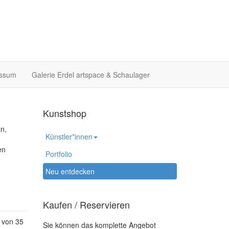
essum
Galerie Erdel artspace & Schaulager
Kunstshop
an,
Künstler*innen
en
Portfolio
Neu entdecken
Kaufen / Reservieren
 von 35
Sie können das komplette Angebot