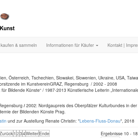
 kaufen & sammeln
Informationen für Käufer
Kontakt | Impr
lien, Österreich, Tschechien, Slowakei, Slowenien, Ukraine, USA, Taiw
Vorsitzende im KunstvereinGRAZ, Regensburg / 2002 - 2008
 für Bildende Künste“ / 1987-2013 Künstlerische Leiterin „International
 Regensburg
/
2002: Nordgaupreis des Oberpfälzer Kulturbundes in der
ademie der Bildenden Künste Prag.
stin
und zur Austellung Renate Christin: "
Lebens-Fluss-Donau
", 2018
Zurück
1
2
3
4
Weiter
Ende
Ergebnisse 10 - 18