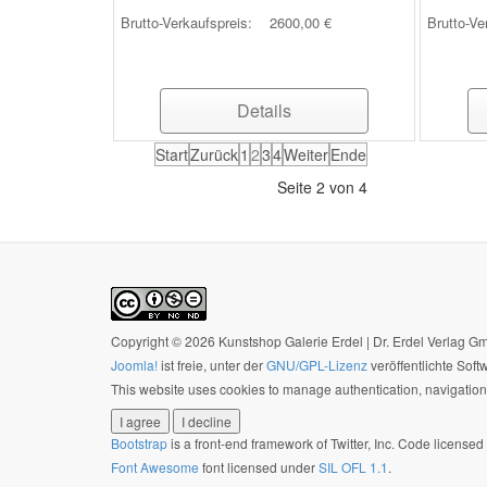
Brutto-Verkaufspreis:
2600,00 €
Brutto-Ve
Details
Start
Zurück
1
2
3
4
Weiter
Ende
Seite 2 von 4
Copyright © 2026 Kunstshop Galerie Erdel | Dr. Erdel Verlag 
Joomla!
ist freie, unter der
GNU/GPL-Lizenz
veröffentlichte Soft
This website uses cookies to manage authentication, navigation,
I agree
I decline
Bootstrap
is a front-end framework of Twitter, Inc. Code license
Font Awesome
font licensed under
SIL OFL 1.1
.