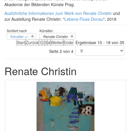
Akademie der Bildenden Künste Prag.
Ausführliche Informationen zum Werk von Renate Christin
und
zur Austellung Renate Christin: "
Lebens-Fluss-Donau
", 2018
Sortiert nach
Künstler:
Künstler +/-
Renate Christin
Start
Zurück
1
2
3
4
Weiter
Ende
Ergebnisse 10 - 18 von 35
Seite 2 von 4
Renate Christin