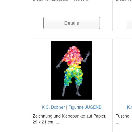
Details
K.C. Dobner | Figurine JUGEND
K.
Zeichnung und Klebepunkte auf Papier,
Tusche, 
29 x 21 cm, ...
...