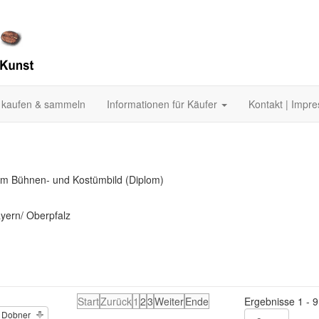
 kaufen & sammeln
Informationen für Käufer
Kontakt | Impr
um Bühnen- und Kostümbild (Diplom)
ayern/ Oberpfalz
Start
Zurück
1
2
3
Weiter
Ende
Ergebnisse 1 - 9
a Dobner