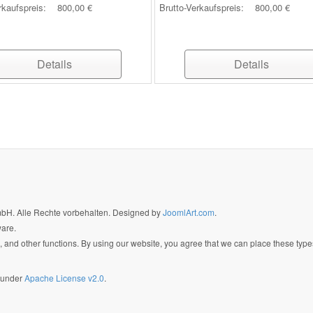
rkaufspreis:
800,00 €
Brutto-Verkaufspreis:
800,00 €
Details
Details
GmbH. Alle Rechte vorbehalten. Designed by
JoomlArt.com
.
ware.
 and other functions. By using our website, you agree that we can place these type
d under
Apache License v2.0
.