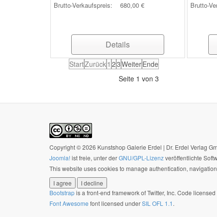
Brutto-Verkaufspreis:
680,00 €
Brutto-Ve
Details
Start
Zurück
1
2
3
Weiter
Ende
Seite 1 von 3
Copyright © 2026 Kunstshop Galerie Erdel | Dr. Erdel Verlag 
Joomla!
ist freie, unter der
GNU/GPL-Lizenz
veröffentlichte Soft
This website uses cookies to manage authentication, navigation,
I agree
I decline
Bootstrap
is a front-end framework of Twitter, Inc. Code license
Font Awesome
font licensed under
SIL OFL 1.1
.