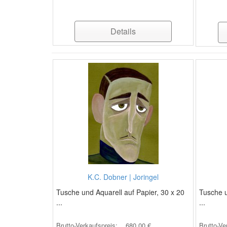
Details
K.C. Dobner | Joringel
Tusche und Aquarell auf Papier, 30 x 20
Tusche u
...
...
Brutto-Verkaufspreis:
680,00 €
Brutto-Ve