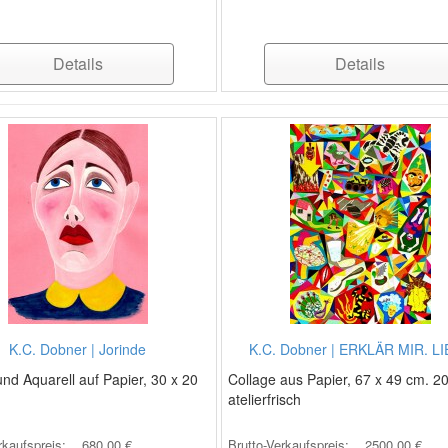
Details
Details
K.C. Dobner | Jorinde
K.C. Dobner | ERKLÄR MIR. L
nd Aquarell auf Papier, 30 x 20
Collage aus Papier, 67 x 49 cm. 2
atelierfrisch
rkaufspreis:
680,00 €
Brutto-Verkaufspreis:
2500,00 €