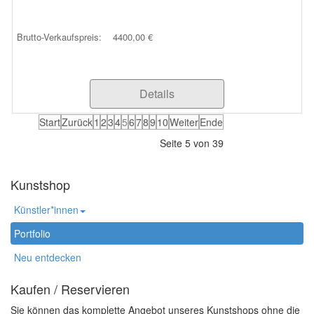
Brutto-Verkaufspreis:
4400,00 €
Details
Start
Zurück
1
2
3
4
5
6
7
8
9
10
Weiter
Ende
Seite 5 von 39
Kunstshop
Künstler*innen
Portfolio
Neu entdecken
Kaufen / Reservieren
Sie können das komplette Angebot unseres Kunstshops ohne die