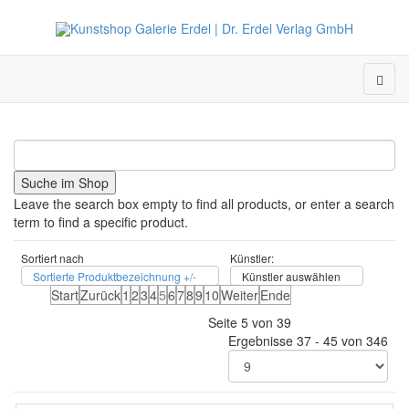
Leave the search box empty to find all products, or enter a search
term to find a specific product.
Sortiert nach
Künstler:
Sortierte Produktbezeichnung +/-
Künstler auswählen
Start
Zurück
1
2
3
4
5
6
7
8
9
10
Weiter
Ende
Seite 5 von 39
Ergebnisse 37 - 45 von 346