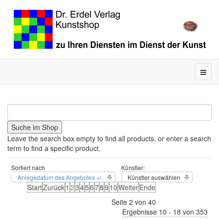
Leave the search box empty to find all products, or enter a search
term to find a specific product.
Sortiert nach
Künstler:
Anlegedatum des Angebotes +/-
Künstler auswählen
Start
Zurück
1
2
3
4
5
6
7
8
9
10
Weiter
Ende
Seite 2 von 40
Ergebnisse 10 - 18 von 353