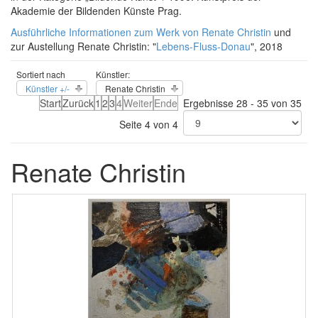
Akademie der Bildenden Künste Prag.
Ausführliche Informationen zum Werk von Renate Christin
und
zur Austellung Renate Christin: "
Lebens-Fluss-Donau
", 2018
Sortiert nach
Künstler:
Künstler +/-
Renate Christin
Start
Zurück
1
2
3
4
Weiter
Ende
Ergebnisse 28 - 35 von 35
Seite 4 von 4
Renate Christin