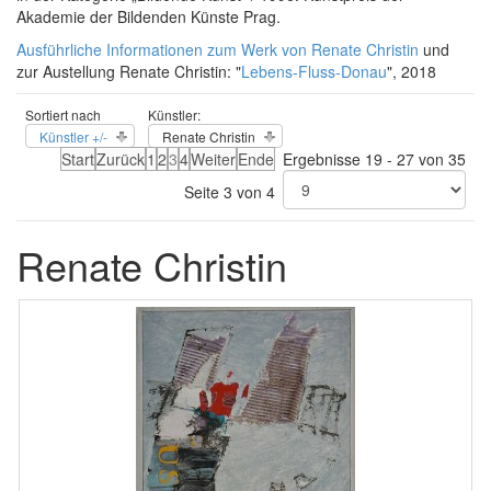
Akademie der Bildenden Künste Prag.
Ausführliche Informationen zum Werk von Renate Christin
und
zur Austellung Renate Christin: "
Lebens-Fluss-Donau
", 2018
Sortiert nach
Künstler:
Künstler +/-
Renate Christin
Start
Zurück
1
2
3
4
Weiter
Ende
Ergebnisse 19 - 27 von 35
Seite 3 von 4
Renate Christin