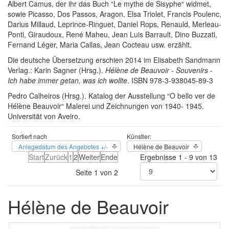
Albert Camus, der ihr das Buch “Le mythe de Sisyphe“ widmet,
sowie Picasso, Dos Passos, Aragon, Elsa Triolet, Francis Poulenc,
Darius Millaud, Leprince-Ringuet, Daniel Rops, Renauld, Merleau-
Ponti, Giraudoux, René Maheu, Jean Luis Barrault, Dino Buzzati,
Fernand Léger, Maria Callas, Jean Cocteau usw. erzählt.
Die deutsche Übersetzung erschien 2014 im Elisabeth Sandmann
Verlag.: Karin Sagner (Hrsg.).
Hélène de Beauvoir - Souvenirs -
Ich habe immer getan, was ich wollte
. ISBN 978-3-938045-89-3
Pedro Calheiros (Hrsg.). Katalog der Ausstellung “O bello ver de
Hélène Beauvoir“ Malerei und Zeichnungen von 1940- 1945.
Universität von Aveiro.
Sortiert nach
Künstler:
Anlegedatum des Angebotes +/-
Hélène de Beauvoir
Start
Zurück
1
2
Weiter
Ende
Ergebnisse 1 - 9 von 13
Seite 1 von 2
Hélène de Beauvoir