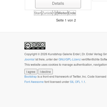
Details
Start
Zurück
1
2
Weiter
Ende
Seite 1 von 2
Copyright © 2026 Kunstshop Galerie Erdel | Dr. Erdel Verlag 
Joomla!
ist freie, unter der
GNU/GPL-Lizenz
veröffentlichte Soft
This website uses cookies to manage authentication, navigation,
I agree
I decline
Bootstrap
is a front-end framework of Twitter, Inc. Code license
Font Awesome
font licensed under
SIL OFL 1.1
.