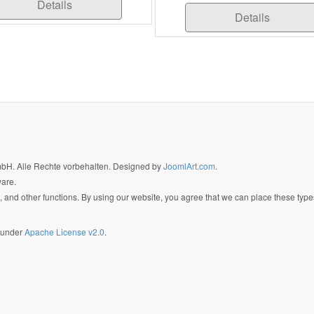
Details
Details
GmbH. Alle Rechte vorbehalten. Designed by
JoomlArt.com
.
ware.
 and other functions. By using our website, you agree that we can place these type
d under
Apache License v2.0
.