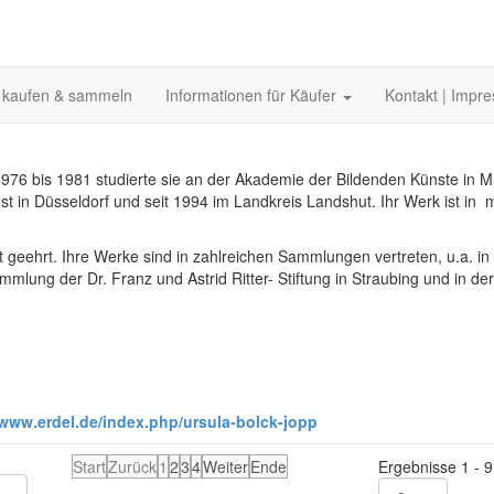
 kaufen & sammeln
Informationen für Käufer
Kontakt | Impr
976 bis 1981 studierte sie an der Akademie der Bildenden Künste in 
chst in Düsseldorf und seit 1994 im Landkreis Landshut. Ihr Werk ist in 
 geehrt. Ihre Werke sind in zahlreichen Sammlungen vertreten, u.a. in
ung der Dr. Franz und Astrid Ritter- Stiftung in Straubing und in der
/www.erdel.de/index.php/ursula-bolck-jopp
Start
Zurück
1
2
3
4
Weiter
Ende
Ergebnisse 1 - 9