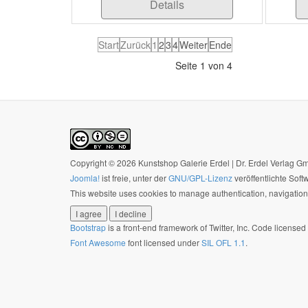
Details
Start
Zurück
1
2
3
4
Weiter
Ende
Seite 1 von 4
Copyright © 2026 Kunstshop Galerie Erdel | Dr. Erdel Verlag 
Joomla!
ist freie, unter der
GNU/GPL-Lizenz
veröffentlichte Soft
This website uses cookies to manage authentication, navigation,
I agree
I decline
Bootstrap
is a front-end framework of Twitter, Inc. Code license
Font Awesome
font licensed under
SIL OFL 1.1
.