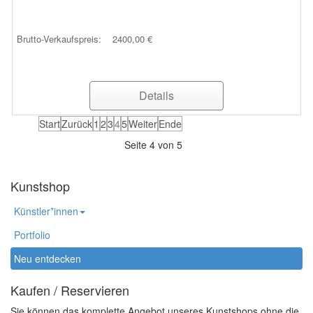
Brutto-Verkaufspreis:
2400,00 €
Details
Start
Zurück
1
2
3
4
5
Weiter
Ende
Seite 4 von 5
Kunstshop
Künstler*innen
Portfolio
Neu entdecken
Kaufen / Reservieren
Sie können das komplette Angebot unseres Kunstshops ohne die