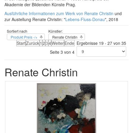
Akademie der Bildenden Künste Prag.
Ausführliche Informationen zum Werk von Renate Christin
und
zur Austellung Renate Christin: "
Lebens-Fluss-Donau
", 2018
Sortiert nach
Künstler:
Produkt Preis -/+
Renate Christin
Start
Zurück
1
2
3
4
Weiter
Ende
Ergebnisse 19 - 27 von 35
Seite 3 von 4
Renate Christin