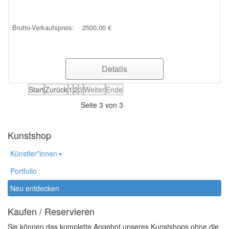
Brutto-Verkaufspreis:
2500,00 €
Details
Start
Zurück
1
2
3
Weiter
Ende
Seite 3 von 3
Kunstshop
Künstler*innen
Portfolio
Neu entdecken
Kaufen / Reservieren
Sie können das komplette Angebot unseres Kunstshops ohne die