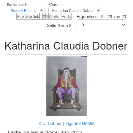
Sortiert nach
Künstler:
Produkt Preis +/-
Katharina Claudia Dobner
Start
Zurück
1
2
3
Weiter
Ende
Ergebnisse 19 - 23 von 23
Seite 3 von 3
Katharina Claudia Dobner
K.C. Dobner | Figurine HAMM
Tusche, Aquarell auf Papier, 40 x 30 cm, ...