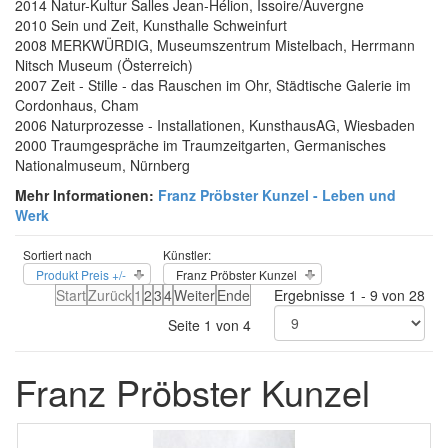
2014 Natur-Kultur Salles Jean-Hélion, Issoire/Auvergne
2010 Sein und Zeit, Kunsthalle Schweinfurt
2008 MERKWÜRDIG, Museumszentrum Mistelbach, Herrmann
Nitsch Museum (Österreich)
2007 Zeit - Stille - das Rauschen im Ohr, Städtische Galerie im
Cordonhaus, Cham
2006 Naturprozesse - Installationen, KunsthausAG, Wiesbaden
2000 Traumgespräche im Traumzeitgarten, Germanisches
Nationalmuseum, Nürnberg
Mehr Informationen:
Franz Pröbster Kunzel - Leben und
Werk
Sortiert nach
Künstler:
Produkt Preis +/-
Franz Pröbster Kunzel
Start
Zurück
1
2
3
4
Weiter
Ende
Ergebnisse 1 - 9 von 28
Seite 1 von 4
Franz Pröbster Kunzel